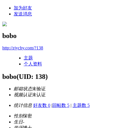
加为好友
发送消息
bobo
http://zjychy.com/?138
主题
个人资料
bobo
(UID: 138)
邮箱状态
未验证
视频认证
未认证
统计信息
好友数 0
|
回帖数 5
|
主题数 5
性别
保密
生日
-
学历
博士