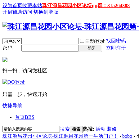
设为首页
收藏本站
珠江源昌花园小区论坛qq群：315264388
开启辅助访问
切换到窄版
找回密码
自动登录
密码
立即注册
登录
扫一扫，访问微社区
只需一步，快速开始
快捷导航
首页
BBS
搜索
热搜:
活动
装修
搜索
珠江源昌花园小区论坛-珠江源昌花园第一生活门户！
›
bobo
›