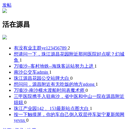
发帖
活在源昌
有没有业主群
ye123456789
2
想请问一下，珠江源昌花园附近那间医院好点呢？
幻城
鱼
1
万顷沙--客村地铁--海珠客运站
努力上进
1
南沙公交车
admin
1
珠江源昌花园公交站牌
大白
0
想问问，源昌附近有无吃饭的地方
gdong
1
万顷沙-南沙横水渡船时间表
魔术师
0
三甲医院携手入驻南沙，省中医和中山一院在源昌附近
妞妞
0
珠江产业园142 、153最新站点图
大白
1
按一下触摸屏，你的车自己倒入双层停车架宁夏新闻网
yevnx
0