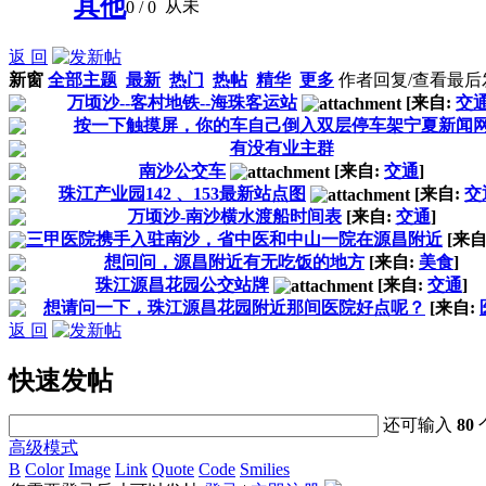
其他
从未
0
/ 0
返 回
新窗
全部主题
最新
热门
热帖
精华
更多
作者
回复/查看
最后
万顷沙--客村地铁--海珠客运站
[来自:
交
按一下触摸屏，你的车自己倒入双层停车架宁夏新闻
有没有业主群
南沙公交车
[来自:
交通
]
珠江产业园142 、153最新站点图
[来自:
交
万顷沙-南沙横水渡船时间表
[来自:
交通
]
三甲医院携手入驻南沙，省中医和中山一院在源昌附近
[来自
想问问，源昌附近有无吃饭的地方
[来自:
美食
]
珠江源昌花园公交站牌
[来自:
交通
]
想请问一下，珠江源昌花园附近那间医院好点呢？
[来自:
返 回
快速发帖
还可输入
80
高级模式
B
Color
Image
Link
Quote
Code
Smilies