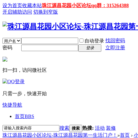
设为首页
收藏本站
珠江源昌花园小区论坛qq群：315264388
开启辅助访问
切换到窄版
找回密码
自动登录
密码
立即注册
登录
扫一扫，访问微社区
只需一步，快速开始
快捷导航
首页
BBS
搜索
热搜:
活动
装修
搜索
珠江源昌花园小区论坛-珠江源昌花园第一生活门户！
»
首页
›