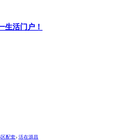
小区配套
›
活在源昌