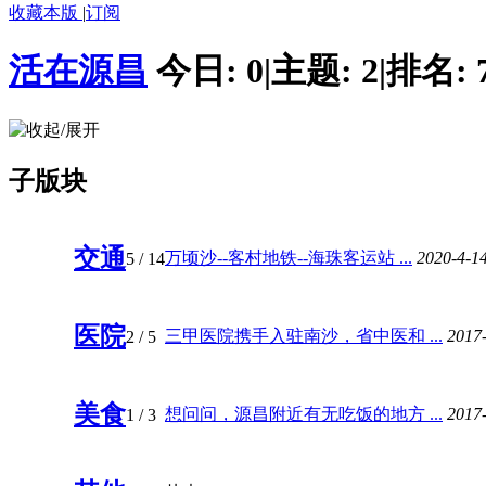
收藏本版
|
订阅
活在源昌
今日:
0
|
主题:
2
|
排名:
子版块
交通
万顷沙--客村地铁--海珠客运站 ...
2020-4-1
5
/ 14
医院
三甲医院携手入驻南沙，省中医和 ...
2017
2
/ 5
美食
想问问，源昌附近有无吃饭的地方 ...
2017
1
/ 3