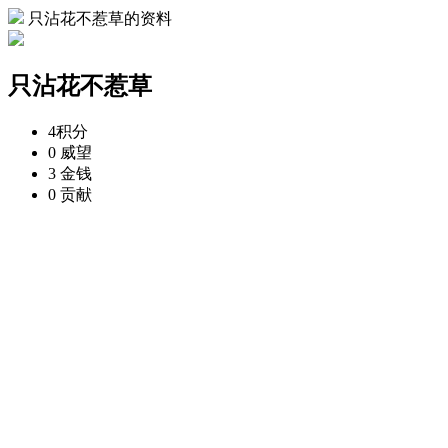
只沾花不惹草的资料
只沾花不惹草
4
积分
0
威望
3
金钱
0
贡献