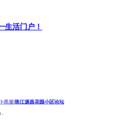
小黑屋
|
珠江源昌花园小区论坛
 .