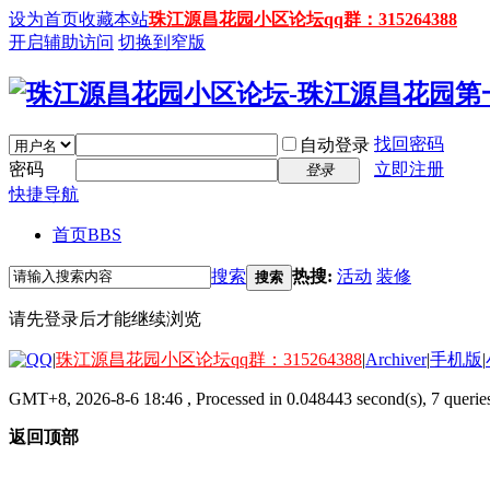
设为首页
收藏本站
珠江源昌花园小区论坛qq群：315264388
开启辅助访问
切换到窄版
找回密码
自动登录
密码
立即注册
登录
快捷导航
首页
BBS
搜索
热搜:
活动
装修
搜索
请先登录后才能继续浏览
|
珠江源昌花园小区论坛qq群：315264388
|
Archiver
|
手机版
|
GMT+8, 2026-8-6 18:46
, Processed in 0.048443 second(s), 7 queries
返回顶部