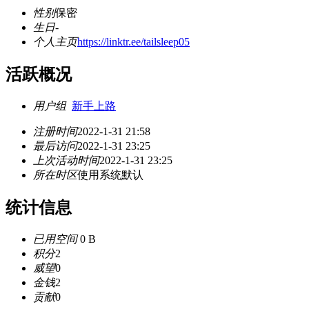
性别
保密
生日
-
个人主页
https://linktr.ee/tailsleep05
活跃概况
用户组
新手上路
注册时间
2022-1-31 21:58
最后访问
2022-1-31 23:25
上次活动时间
2022-1-31 23:25
所在时区
使用系统默认
统计信息
已用空间
0 B
积分
2
威望
0
金钱
2
贡献
0