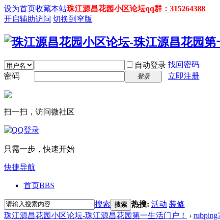
设为首页
收藏本站
珠江源昌花园小区论坛qq群：315264388
开启辅助访问
切换到窄版
找回密码
自动登录
密码
立即注册
登录
扫一扫，访问微社区
只需一步，快速开始
快捷导航
首页
BBS
搜索
热搜:
活动
装修
搜索
珠江源昌花园小区论坛-珠江源昌花园第一生活门户！
›
rubping