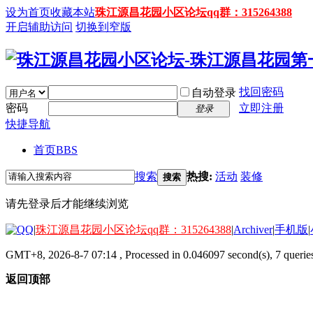
设为首页
收藏本站
珠江源昌花园小区论坛qq群：315264388
开启辅助访问
切换到窄版
找回密码
自动登录
密码
立即注册
登录
快捷导航
首页
BBS
搜索
热搜:
活动
装修
搜索
请先登录后才能继续浏览
|
珠江源昌花园小区论坛qq群：315264388
|
Archiver
|
手机版
|
GMT+8, 2026-8-7 07:14
, Processed in 0.046097 second(s), 7 queries
返回顶部