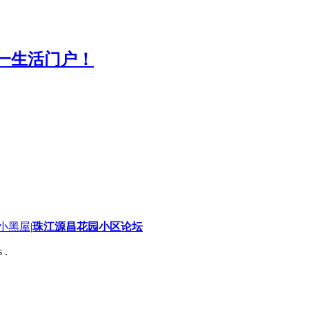
小黑屋
|
珠江源昌花园小区论坛
 .