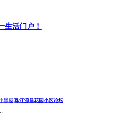
小黑屋
|
珠江源昌花园小区论坛
 .