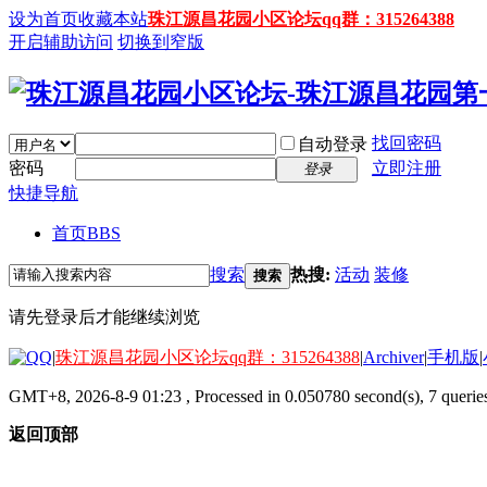
设为首页
收藏本站
珠江源昌花园小区论坛qq群：315264388
开启辅助访问
切换到窄版
找回密码
自动登录
密码
立即注册
登录
快捷导航
首页
BBS
搜索
热搜:
活动
装修
搜索
请先登录后才能继续浏览
|
珠江源昌花园小区论坛qq群：315264388
|
Archiver
|
手机版
|
GMT+8, 2026-8-9 01:23
, Processed in 0.050780 second(s), 7 queries
返回顶部