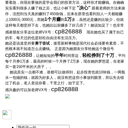
要着急，你现在要做的是学会我们的投资方法，这样你才能赚钱。在确确
"
决心"
实实看到很多人赚了钱之后，也让小林下定
跟着老师的方法来操
作，没想到当天真的赚到了450块钱，后来在群里也看到别人一天都能赚
1
个月赚
1
万
上1000元-3000元，而她
到
多，虽然还是赚的比较少，但就
这样每天都坚持下去，也她比以前赚多了好几倍了！她说知足了！也非常
cp826888
感谢朋友分享这位老师
VX
号：
现在她也买了属于自已
的车，每天过的也是轻松自由没有生活压力。
她还是说道坚持要
勇于尝试
，接受新鲜事物是现代社会必须要有素质，不
然根本就不知道怎么去赚钱。 正是因为她朋友分享给她这个微信号
cp826888
半年
轻松挣到了十万
，让她短短的
时间里边，
，平均
每个月挣1万多，最高的时候一个月挣了2万多，现在她的梦想是，在老家
买一套150平米的大房子 。。
她说其实一点都不难，谁都可以做得到，起步投资也就10块钱，一两瓶
水一包烟的钱；就因为好多人，就没有把这些小事放到眼里，所以失去错
过了机会，老人老说你看，千里之行，始于足下。
cp826888
感兴趣的可以加老师
VX
号：