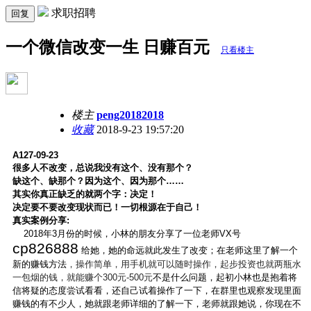
求职招聘
回复
一个微信改变一生 日赚百元
只看楼主
楼主
peng20182018
收藏
2018-9-23 19:57:20
A127-09-23
很多人不改变，总说我没有这个、没有那个？
缺这个、缺那个？因为这个、因为那个……
其实你真正缺乏的就两个字：决定！
决定要不要改变现状而已！一切根源在于自己！
真实案例分享:
2018
年3月份的时候，小林的朋友分享了一位老师
VX
号
cp826888
给她，她的命远就此发生了改变；在老师这里了解一个
新的赚钱方法
，操作简单，用手机就可以随时操作，
起步投资也就两瓶水
一包烟的钱
，
就能赚个
300
元
-500
元
不是什么问题，起初小林也是抱着将
信将疑的态度尝试看看，还自己试着操作了一下，在群里也观察发现里面
赚钱的有不少人，她就跟老师详细的了解一下，老师就跟她说，你现在不