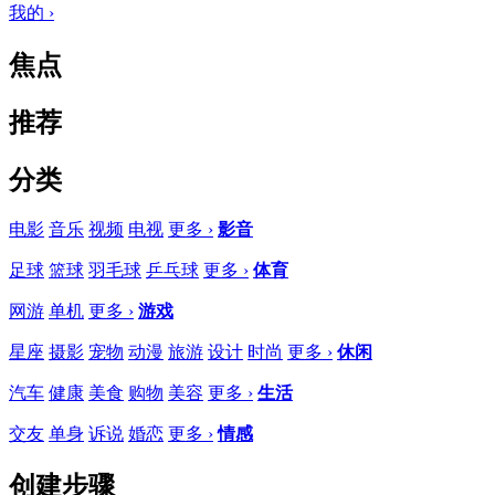
我的 ›
焦点
推荐
分类
电影
音乐
视频
电视
更多 ›
影音
足球
篮球
羽毛球
乒乓球
更多 ›
体育
网游
单机
更多 ›
游戏
星座
摄影
宠物
动漫
旅游
设计
时尚
更多 ›
休闲
汽车
健康
美食
购物
美容
更多 ›
生活
交友
单身
诉说
婚恋
更多 ›
情感
创建步骤