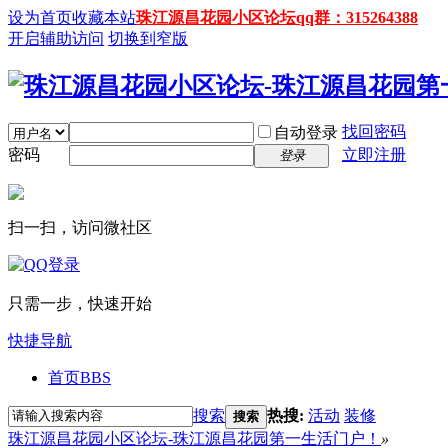
设为首页
收藏本站
珠江源昌花园小区论坛qq群：315264388
开启辅助访问
切换到窄版
找回密码
自动登录
密码
立即注册
登录
扫一扫，访问微社区
只需一步，快速开始
快捷导航
首页
BBS
搜索
热搜:
活动
装修
搜索
珠江源昌花园小区论坛-珠江源昌花园第一生活门户！
»