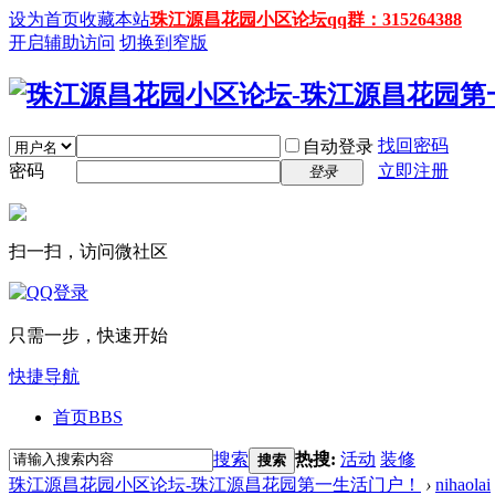
设为首页
收藏本站
珠江源昌花园小区论坛qq群：315264388
开启辅助访问
切换到窄版
找回密码
自动登录
密码
立即注册
登录
扫一扫，访问微社区
只需一步，快速开始
快捷导航
首页
BBS
搜索
热搜:
活动
装修
搜索
珠江源昌花园小区论坛-珠江源昌花园第一生活门户！
›
nihaolai