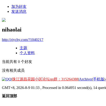
加为好友
发送消息
nihaolai
http://zjychy.com/?1040217
主题
个人资料
当前共有
0
个好友
没有相关成员
|
珠江源昌花园小区论坛qq群：315264388
|
Archiver
|
手机版
|
GMT+8, 2026-8-9 01:33
, Processed in 0.064951 second(s), 14 querie
返回顶部