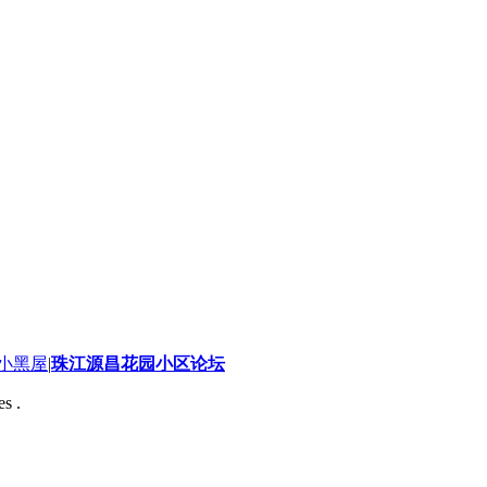
小黑屋
|
珠江源昌花园小区论坛
s .