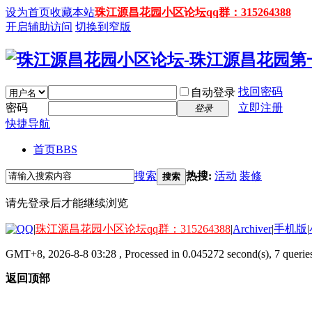
设为首页
收藏本站
珠江源昌花园小区论坛qq群：315264388
开启辅助访问
切换到窄版
找回密码
自动登录
密码
立即注册
登录
快捷导航
首页
BBS
搜索
热搜:
活动
装修
搜索
请先登录后才能继续浏览
|
珠江源昌花园小区论坛qq群：315264388
|
Archiver
|
手机版
|
GMT+8, 2026-8-8 03:28
, Processed in 0.045272 second(s), 7 queries
返回顶部