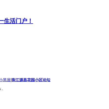
小黑屋
|
珠江源昌花园小区论坛
 .