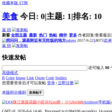
收藏本版
|
订阅
美食
今日:
0
|
主题:
1
|
排名:
10
返 回
新窗
全部主题
最新
热门
热帖
精华
更多
作者
回复/查看
最后
想问问，源昌附近有无吃饭的地方
gdong
2017-9-22
1
8073
盐来
返 回
快速发帖
还可输入
80
高级模式
B
Color
Image
Link
Quote
Code
Smilies
您需要登录后才可以发帖
登录
|
立即注册
本版积分规则
发表帖子
|
珠江源昌花园小区论坛qq群：315264388
|
Archiver
|
手机版
|
GMT+8, 2026-8-6 14:46
, Processed in 0.084106 second(s), 14 querie