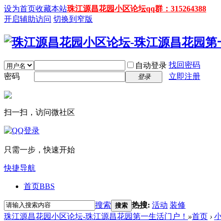
设为首页
收藏本站
珠江源昌花园小区论坛qq群：315264388
开启辅助访问
切换到窄版
找回密码
自动登录
密码
立即注册
登录
扫一扫，访问微社区
只需一步，快速开始
快捷导航
首页
BBS
搜索
热搜:
活动
装修
搜索
珠江源昌花园小区论坛-珠江源昌花园第一生活门户！
»
首页
›