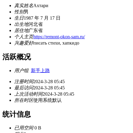
真实姓名
Ахтари
性别
男
生日
1987 年 7 月 17 日
出生地
河北省
居住地
广东省
个人主页
https://remont-okon-sam.ru/
兴趣爱好
писать стихи, хапкидо
活跃概况
用户组
新手上路
注册时间
2024-3-28 05:45
最后访问
2024-3-28 05:45
上次活动时间
2024-3-28 05:45
所在时区
使用系统默认
统计信息
已用空间
0 B