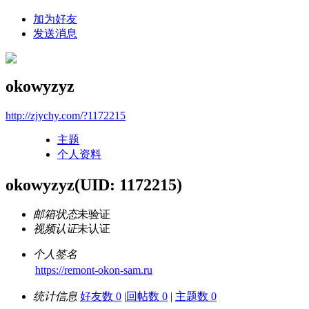
加为好友
发送消息
okowyzyz
http://zjychy.com/?1172215
主题
个人资料
okowyzyz
(UID: 1172215)
邮箱状态
未验证
视频认证
未认证
个人签名
https://remont-okon-sam.ru
统计信息
好友数 0
|
回帖数 0
|
主题数 0