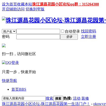
设为首页
收藏本站
珠江源昌花园小区论坛qq群：315264388
开启辅助访问
切换到窄版
找回密码
自动登录
密码
立即注册
登录
扫一扫，访问微社区
只需一步，快速开始
快捷导航
首页
BBS
搜索
热搜:
活动
装修
搜索
珠江源昌花园小区论坛-珠江源昌花园第一生活门户！
›
okowyz