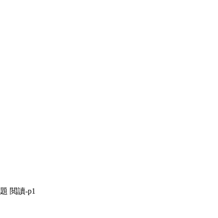
題 閲讀-p1