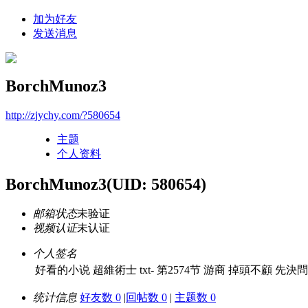
加为好友
发送消息
BorchMunoz3
http://zjychy.com/?580654
主题
个人资料
BorchMunoz3
(UID: 580654)
邮箱状态
未验证
视频认证
未认证
个人签名
好看的小说 超維術士 txt- 第2574节 游商 掉頭不顧 先決問
统计信息
好友数 0
|
回帖数 0
|
主题数 0