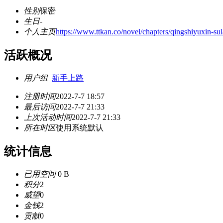
性别
保密
生日
-
个人主页
https://www.ttkan.co/novel/chapters/qingshiyuxin-su
活跃概况
用户组
新手上路
注册时间
2022-7-7 18:57
最后访问
2022-7-7 21:33
上次活动时间
2022-7-7 21:33
所在时区
使用系统默认
统计信息
已用空间
0 B
积分
2
威望
0
金钱
2
贡献
0