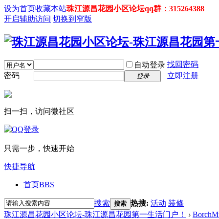
设为首页
收藏本站
珠江源昌花园小区论坛qq群：315264388
开启辅助访问
切换到窄版
找回密码
自动登录
密码
立即注册
登录
扫一扫，访问微社区
只需一步，快速开始
快捷导航
首页
BBS
搜索
热搜:
活动
装修
搜索
珠江源昌花园小区论坛-珠江源昌花园第一生活门户！
›
BorchM