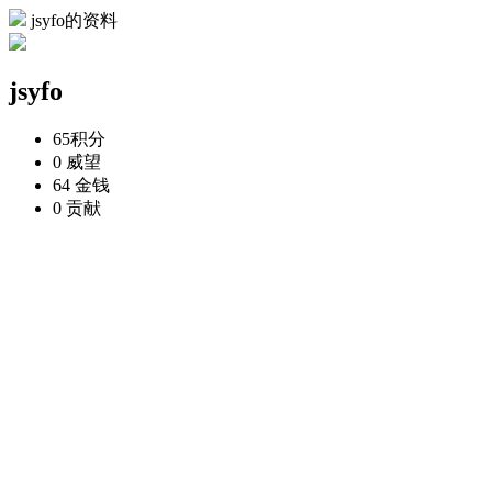
jsyfo的资料
jsyfo
65
积分
0
威望
64
金钱
0
贡献