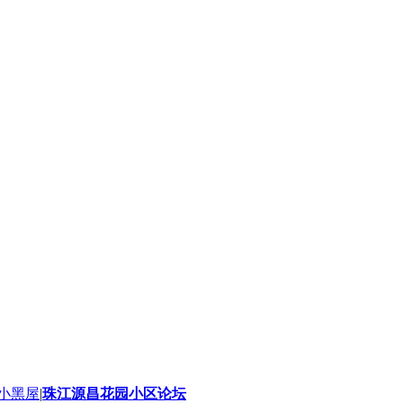
小黑屋
|
珠江源昌花园小区论坛