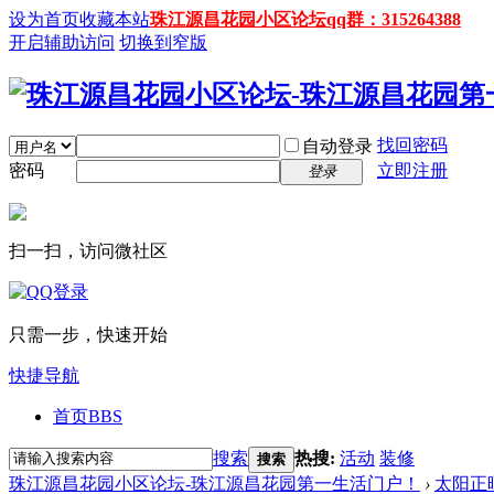
设为首页
收藏本站
珠江源昌花园小区论坛qq群：315264388
开启辅助访问
切换到窄版
找回密码
自动登录
密码
立即注册
登录
扫一扫，访问微社区
只需一步，快速开始
快捷导航
首页
BBS
搜索
热搜:
活动
装修
搜索
珠江源昌花园小区论坛-珠江源昌花园第一生活门户！
›
太阳正