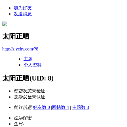
加为好友
发送消息
太阳正晒
http://zjychy.com/?8
主题
个人资料
太阳正晒
(UID: 8)
邮箱状态
未验证
视频认证
未认证
统计信息
好友数 0
|
回帖数 4
|
主题数 3
性别
保密
生日
-