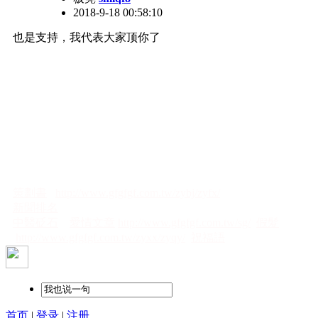
2018-9-18 00:58:10
也是支持，我代表大家顶你了
策劃書
http://www.gfgfgf.com.tw/zybj/zyfx/
2018年09月18日
新聞排名
中醫砭石
愛情文章
http://www.gfgfgf.com.tw/sg/
假髮
http://www.gfgfgf.com.tw/zyxx/zyqy/
祝福語
首页
|
登录
|
注册